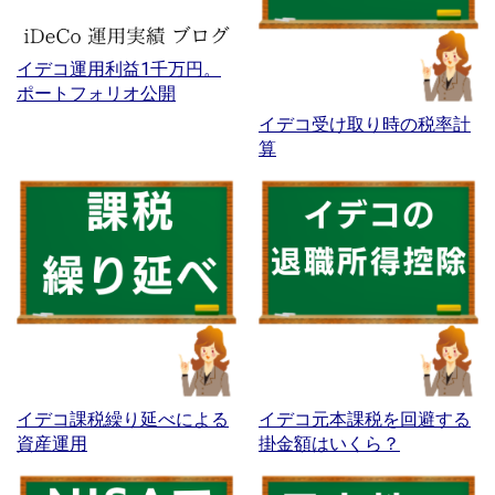
イデコ運用利益1千万円。
ポートフォリオ公開
イデコ受け取り時の税率計
算
イデコ課税繰り延べによる
イデコ元本課税を回避する
資産運用
掛金額はいくら？