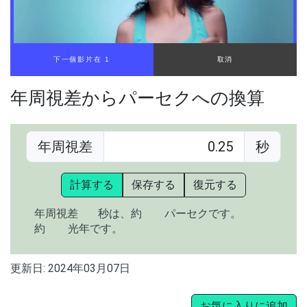
00:00
/
01:05
年周視差からパーセクへの換算
年周視差
秒
計算する
保存する
復元する
年周視差
秒は、約
パーセクです。
約
光年です。
更新日:
2024年03月07日
お気に入りに追加