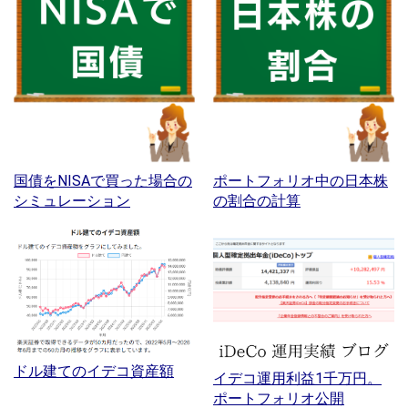
国債をNISAで買った場合の
ポートフォリオ中の日本株
シミュレーション
の割合の計算
ドル建てのイデコ資産額
イデコ運用利益1千万円。
ポートフォリオ公開