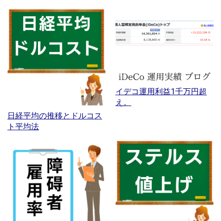
イデコ運用利益1千万円超
え。
日経平均の推移とドルコス
ト平均法