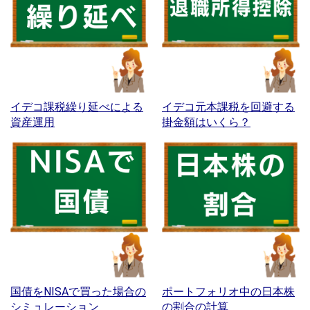
イデコ課税繰り延べによる
イデコ元本課税を回避する
資産運用
掛金額はいくら？
国債をNISAで買った場合の
ポートフォリオ中の日本株
シミュレーション
の割合の計算