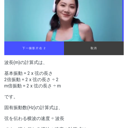
下一個影片在 1
取消
波長(m)の計算式は、
基本振動 = 2 x 弦の長さ
2倍振動 = 2 x 弦の長さ ÷ 2
m倍振動 = 2 x 弦の長さ ÷ m
です。
固有振動数(Hz)の計算式は、
弦を伝わる横波の速度 ÷ 波長