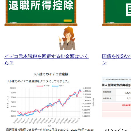
イデコ元本課税を回避する掛金額はいく
国債をNIS
ら？
ン