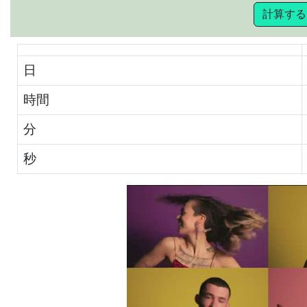
計算する
日
時間
分
秒