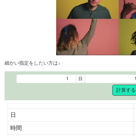
00:00
/
01:05
[ TRUVID ] PE
細かい指定をしたい方は↓
日
計算する
日
時間