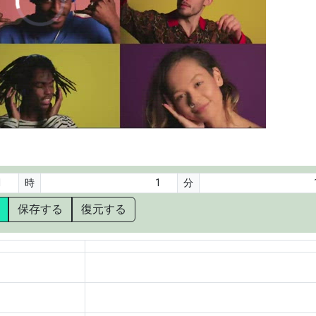
OPLE DANCING
時
分
保存する
復元する