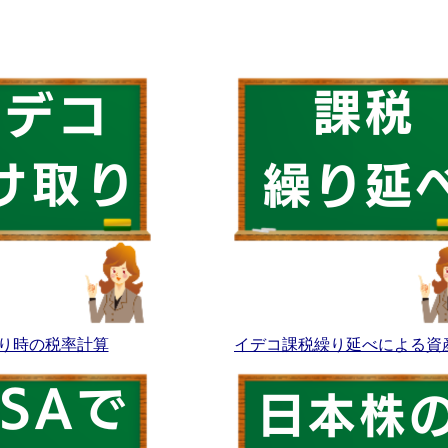
り時の税率計算
イデコ課税繰り延べによる資