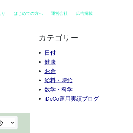
入り
はじめての方へ
運営会社
広告掲載
カテゴリー
日付
健康
お金
給料・時給
数学・科学
iDeCo運用実績ブログ