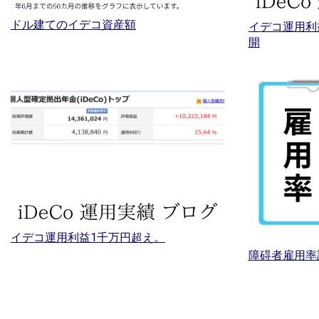
ドル建てのイデコ資産額
イデコ運用利
開
イデコ運用利益1千万円超え。
障碍者雇用率