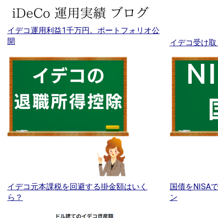
イデコ運用利益1千万円。ポートフォリオ公
開
イデコ受け取
イデコ元本課税を回避する掛金額はいく
国債をNIS
ら？
ン