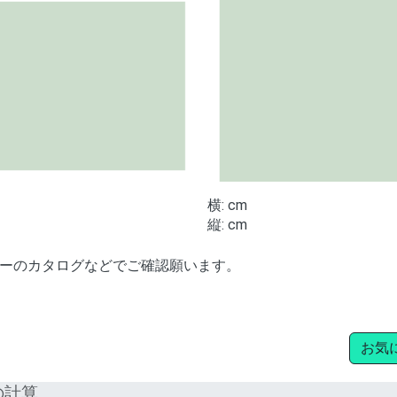
横:
cm
縦:
cm
ーのカタログなどでご確認願います。
お気
の計算