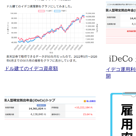
ドル建てのイデコ資産額
イデコ運用利
開