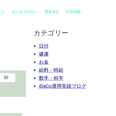
入り
はじめての方へ
運営会社
広告掲載
カテゴリー
日付
健康
お金
給料・時給
数学・科学
iDeCo運用実績ブログ