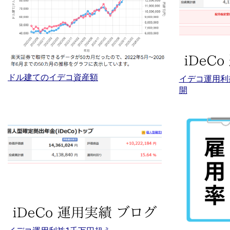
ドル建てのイデコ資産額
イデコ運用利
開