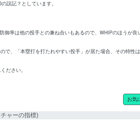
-1.40の誤記？としています。
防御率は他の投手との兼ね合いもあるので、WHIPのほうが良
えるので、「本塁打を打たれやすい投手」が居た場合、その特性
んください。
お気
ッチャーの指標)