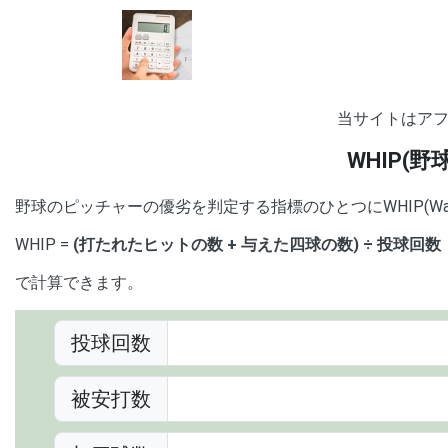
当サイトはア
WHIP(
野球のピッチャーの優劣を判定する指標のひとつにWHIP(Walks plu
WHIP =
(打たれたヒットの数 + 与えた四球の数) ÷ 投球回数
で計算できます。
投球回数
被安打数