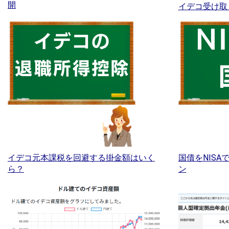
開
イデコ受け取
イデコ元本課税を回避する掛金額はいく
国債をNIS
ら？
ン