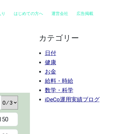
入り
はじめての方へ
運営会社
広告掲載
カテゴリー
日付
、
健康
お金
給料・時給
数学・科学
iDeCo運用実績ブログ