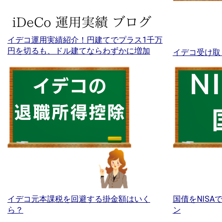
イデコ運用実績紹介！円建てでプラス1千万
円を切るも、ドル建てならわずかに増加
イデコ受け取
イデコ元本課税を回避する掛金額はいく
国債をNIS
ら？
ン