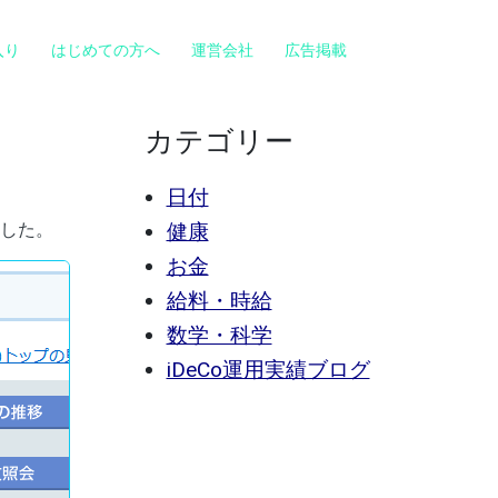
入り
はじめての方へ
運営会社
広告掲載
カテゴリー
日付
した。
健康
お金
給料・時給
数学・科学
iDeCo運用実績ブログ