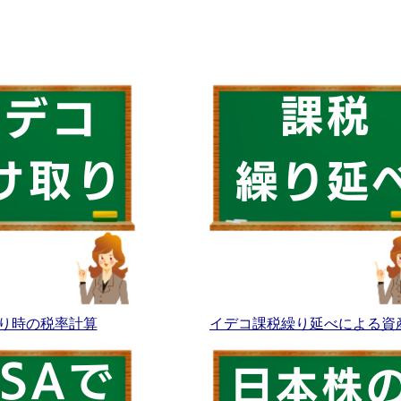
り時の税率計算
イデコ課税繰り延べによる資