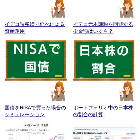
イデコ課税繰り延べによる
イデコ元本課税を回避する
資産運用
掛金額はいくら？
国債をNISAで買った場合の
ポートフォリオ中の日本株
シミュレーション
の割合の計算