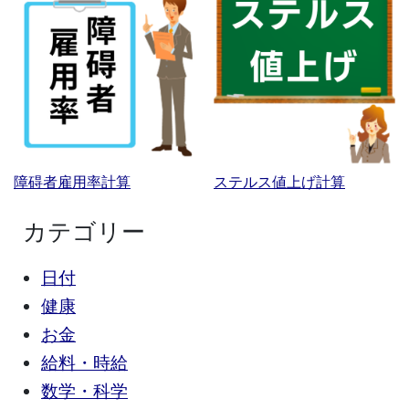
障碍者雇用率計算
ステルス値上げ計算
カテゴリー
日付
健康
お金
給料・時給
数学・科学