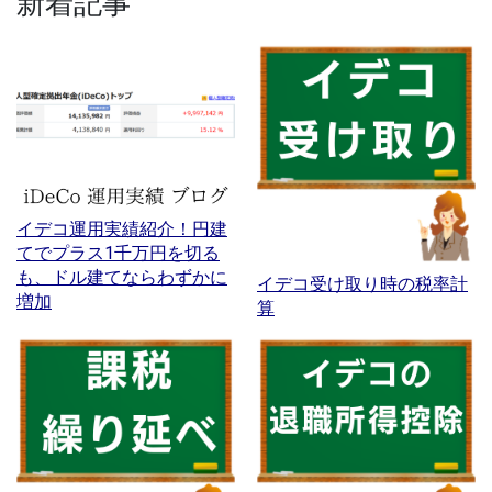
新着記事
イデコ運用実績紹介！円建
てでプラス1千万円を切る
も、ドル建てならわずかに
イデコ受け取り時の税率計
増加
算