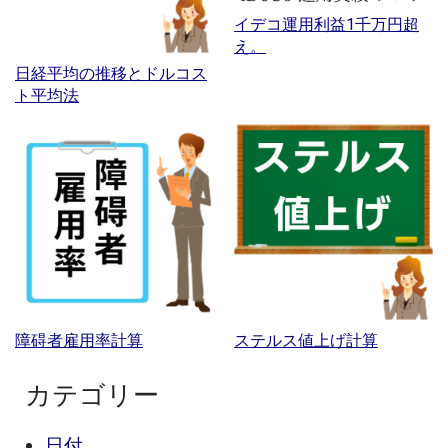
イデコ運用利益1千万円超
え。
日経平均の推移とドルコス
ト平均法
障碍者雇用率計算
ステルス値上げ計算
カテゴリー
日付