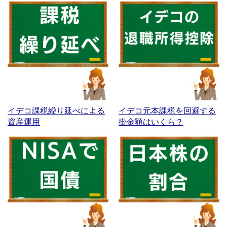
イデコ課税繰り延べによる
イデコ元本課税を回避する
資産運用
掛金額はいくら？