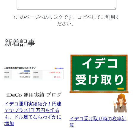
↑このページへのリンクです。コピペしてご利用く
ださい。
新着記事
イデコ運用実績紹介！円建
てでプラス1千万円を切る
も、ドル建てならわずかに
イデコ受け取り時の税率計
増加
算