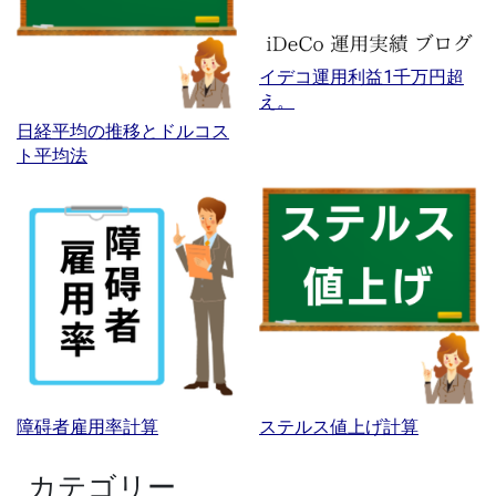
イデコ運用利益1千万円超
え。
日経平均の推移とドルコス
ト平均法
障碍者雇用率計算
ステルス値上げ計算
カテゴリー