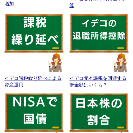
増加
算
イデコ課税繰り延べによる
イデコ元本課税を回避する
資産運用
掛金額はいくら？