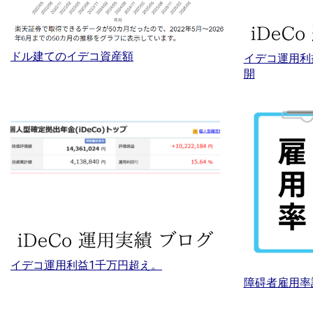
ドル建てのイデコ資産額
イデコ運用利
開
イデコ運用利益1千万円超え。
障碍者雇用率