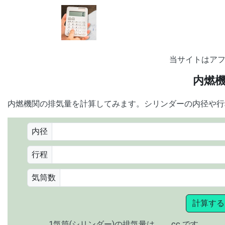
当サイトはア
内燃
内燃機関の排気量を計算してみます。シリンダーの内径や行
内径
行程
気筒数
計算する
1気筒(シリンダー)の排気量は
cc です。