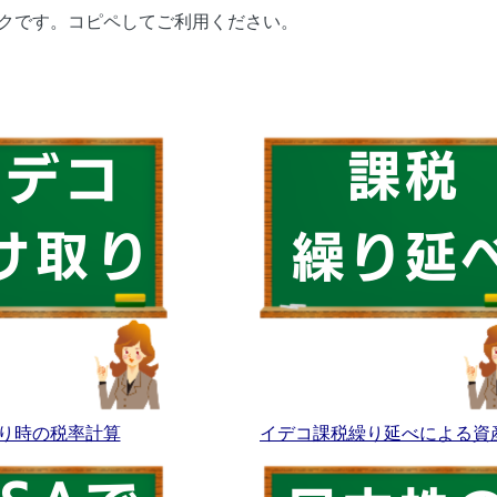
ンクです。コピペしてご利用ください。
り時の税率計算
イデコ課税繰り延べによる資