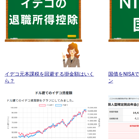
イデコ元本課税を回避する掛金額はいく
国債をNIS
ら？
ン