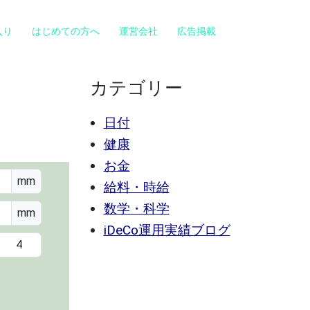
入り
はじめての方へ
運営会社
広告掲載
カテゴリー
日付
健康
お金
mm
給料・時給
数学・科学
mm
iDeCo運用実績ブログ