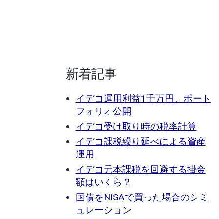
新着記事
イデコ運用利益1千万円。ポート
フォリオ公開
イデコ受け取り時の税率計算
イデコ課税繰り延べによる資産
運用
イデコ元本課税を回避する掛金
額はいくら？
国債をNISAで買った場合のシミ
ュレーション