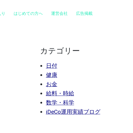
入り
はじめての方へ
運営会社
広告掲載
カテゴリー
日付
健康
お金
給料・時給
数学・科学
iDeCo運用実績ブログ