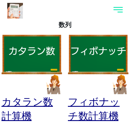
数列
カタラン数
フィボナッ
計算機
チ数計算機