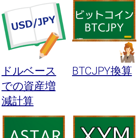
ドルベース
BTCJPY換算
での資産増
減計算