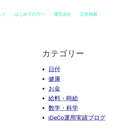
入り
はじめての方へ
運営会社
広告掲載
カテゴリー
日付
健康
お金
給料・時給
数学・科学
iDeCo運用実績ブログ