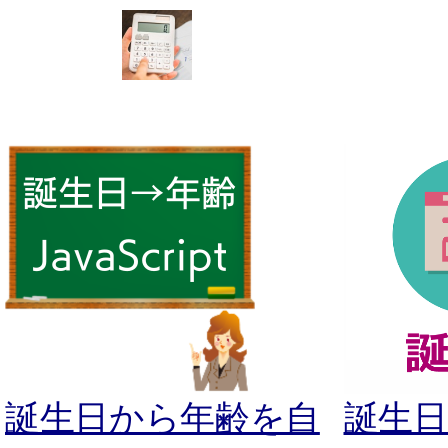
誕生日から年齢を自
誕生