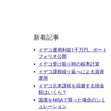
新着記事
イデコ運用利益1千万円。ポート
フォリオ公開
イデコ受け取り時の税率計算
イデコ課税繰り延べによる資産
運用
イデコ元本課税を回避する掛金
額はいくら？
国債をNISAで買った場合のシミ
ュレーション