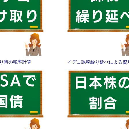
り時の税率計算
イデコ課税繰り延べによる資