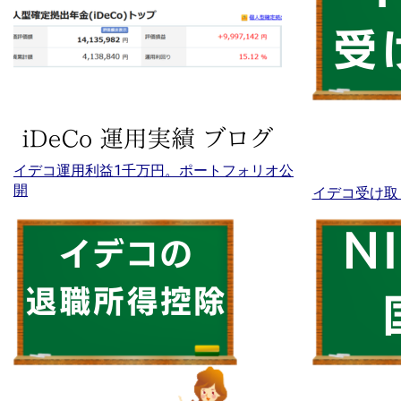
イデコ運用利益1千万円。ポートフォリオ公
開
イデコ受け取