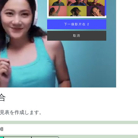
下一個影片在 1
取消
合
見表を作成します。