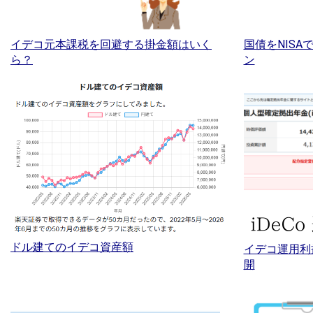
イデコ元本課税を回避する掛金額はいく
国債をNIS
ら？
ン
ドル建てのイデコ資産額
イデコ運用利
開