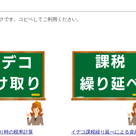
ンクです。コピペしてご利用ください。
り時の税率計算
イデコ課税繰り延べによる資