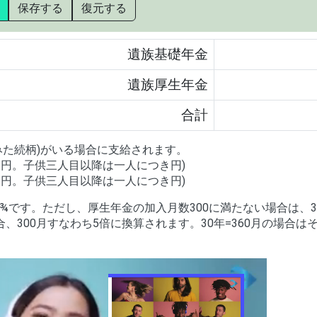
保存する
復元する
遺族基礎年金
遺族厚生年金
合計
みた続柄)がいる場合に支給されます。
き
円。子供三人目以降は一人につき
円)
は
円。子供三人目以降は一人につき
円)
す。ただし、厚生年金の加入月数300に満たない場合は、300
、300月すなわち5倍に換算されます。30年=360月の場合はそ