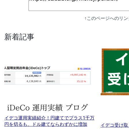
↑このページへのリ
新着記事
イデコ運用実績紹介！円建てでプラス1千万
円を切るも、ドル建てならわずかに増加
イデコ受け取