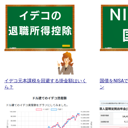
イデコ元本課税を回避する掛金額はいく
国債をNIS
ら？
ン