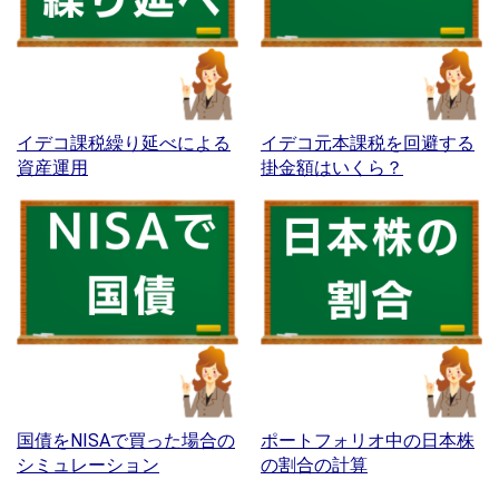
イデコ課税繰り延べによる
イデコ元本課税を回避する
資産運用
掛金額はいくら？
国債をNISAで買った場合の
ポートフォリオ中の日本株
シミュレーション
の割合の計算