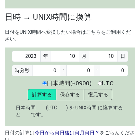
日時 → UNIX時間に換算
日付をUNIX時間へ変換したい場合はこちらをご利用くだ
さい。
年
月
日
時分秒
:
:
日本時間(+0900)
UTC
計算する
保存する
復元する
日本時間
(UTC
) を UNIX時間 に換算する
と
です。
日付の計算は
今日から何日後は何月何日？
をごらんくださ
い。