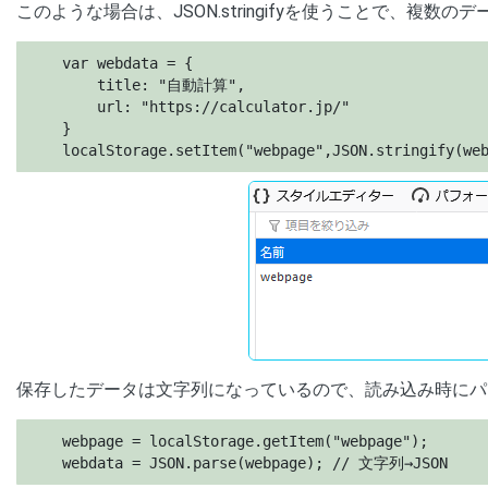
このような場合は、JSON.stringifyを使うことで、複
    var webdata = {

        title: "自動計算",

        url: "https://calculator.jp/"

    }

    localStorage.setItem("webpage",JSON.stringify(w
保存したデータは文字列になっているので、読み込み時にパ
    webpage = localStorage.getItem("webpage");

    webdata = JSON.parse(webpage); // 文字列→JSON