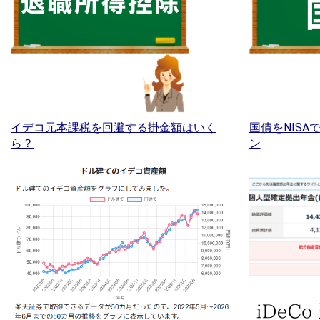
イデコ元本課税を回避する掛金額はいく
国債をNIS
ら？
ン