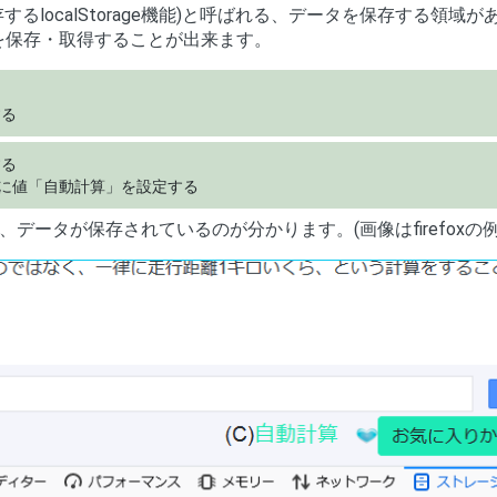
localStorage機能)と呼ばれる、データを保存する領域が
タ)を保存・取得することが出来ます。
する
る

数titleに値「自動計算」を設定する
ータが保存されているのが分かります。(画像はfirefoxの例