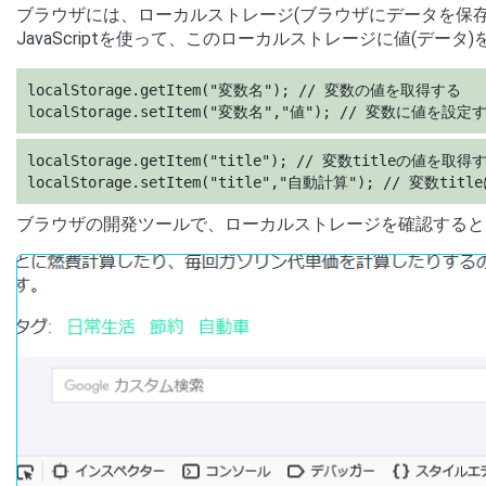
ブラウザには、ローカルストレージ(ブラウザにデータを保存する
JavaScriptを使って、このローカルストレージに値(デー
localStorage.getItem("変数名"); // 変数の値を取得する

localStorage.setItem("変数名","値"); // 変数に値を設定
localStorage.getItem("title"); // 変数titleの値を取得す
localStorage.setItem("title","自動計算"); // 変
ブラウザの開発ツールで、ローカルストレージを確認すると、デ