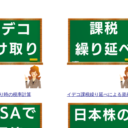
り時の税率計算
イデコ課税繰り延べによる資