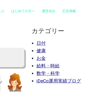
入り
はじめての方へ
運営会社
広告掲載
カテゴリー
日付
健康
お金
給料・時給
数学・科学
iDeCo運用実績ブログ