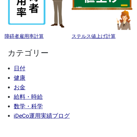
障碍者雇用率計算
ステルス値上げ計算
カテゴリー
日付
健康
お金
給料・時給
数学・科学
iDeCo運用実績ブログ