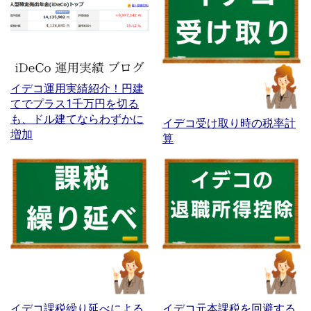
イデコ運用実績紹介！円建
てでプラス1千万円を切る
も、ドル建てならわずかに
イデコ受け取り時の税率計
増加
算
イデコ課税繰り延べによる
イデコ元本課税を回避する