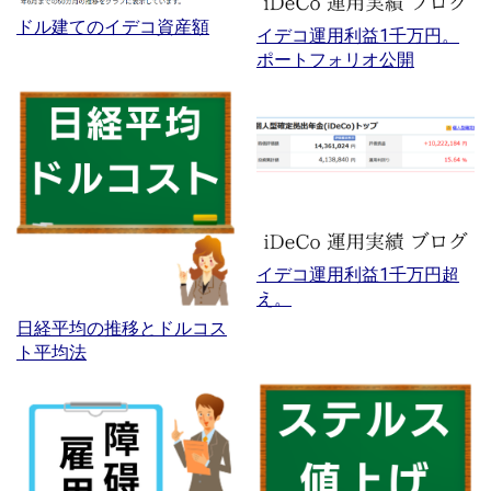
ドル建てのイデコ資産額
イデコ運用利益1千万円。
ポートフォリオ公開
イデコ運用利益1千万円超
え。
日経平均の推移とドルコス
ト平均法