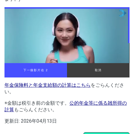
下一個影片在 2
取消
年金保険料と年金支給額の計算はこちら
をごらんくださ
い。
※金額は税引き前の金額です。
公的年金等に係る雑所得の
計算
もごらんください。
更新日:
2026年04月13日