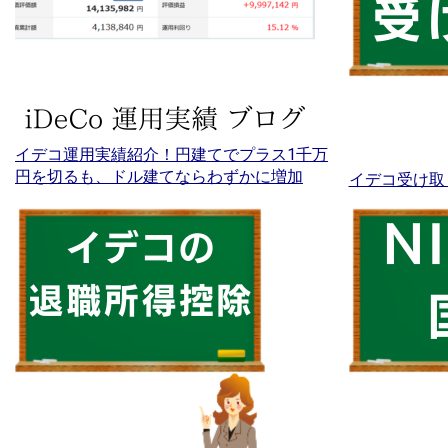
イデコ運用実績紹介！円建てでプラス1千万
円を切るも、ドル建てならわずかに増加
イデコ受け取