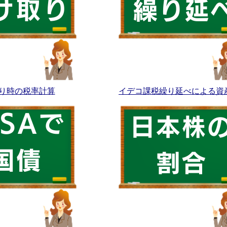
り時の税率計算
イデコ課税繰り延べによる資