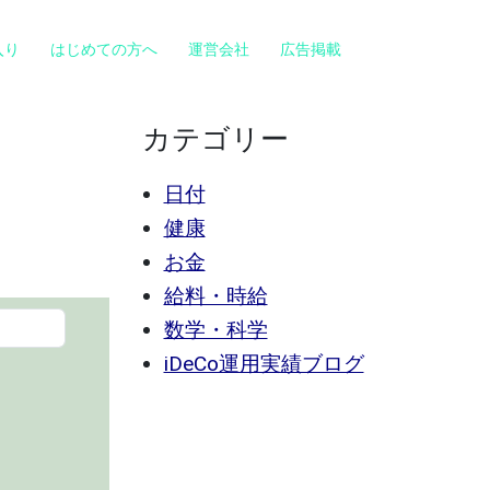
入り
はじめての方へ
運営会社
広告掲載
カテゴリー
日付
健康
お金
給料・時給
数学・科学
iDeCo運用実績ブログ