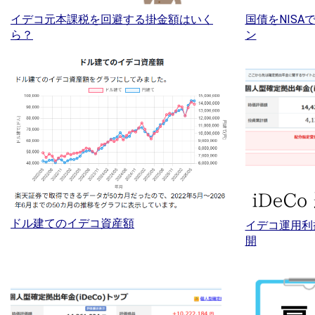
イデコ元本課税を回避する掛金額はいく
国債をNIS
ら？
ン
ドル建てのイデコ資産額
イデコ運用利
開