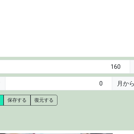
才
月か
保存する
復元する