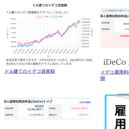
ドル建てのイデコ資産額
イデコ運用利
開