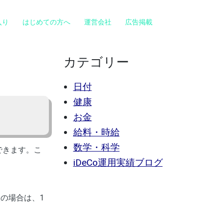
入り
はじめての方へ
運営会社
広告掲載
カテゴリー
日付
健康
お金
給料・時給
数学・科学
できます。こ
iDeCo運用実績ブログ
人の場合は、1