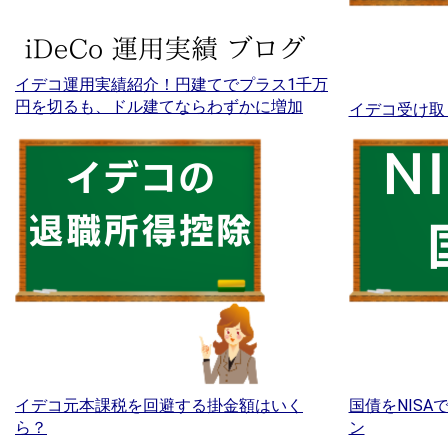
イデコ運用実績紹介！円建てでプラス1千万
円を切るも、ドル建てならわずかに増加
イデコ受け取
イデコ元本課税を回避する掛金額はいく
国債をNIS
ら？
ン