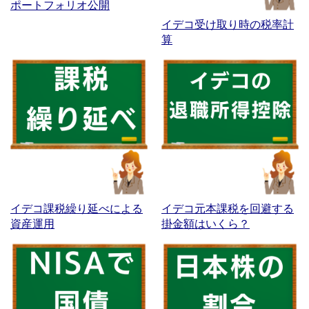
ポートフォリオ公開
イデコ受け取り時の税率計
算
イデコ課税繰り延べによる
イデコ元本課税を回避する
資産運用
掛金額はいくら？