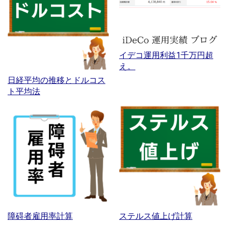
イデコ運用利益1千万円超
え。
日経平均の推移とドルコス
ト平均法
障碍者雇用率計算
ステルス値上げ計算