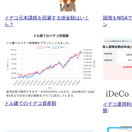
イデコ元本課税を回避する掛金額はいく
国債をNIS
ら？
ン
ドル建てのイデコ資産額
イデコ運用利
開