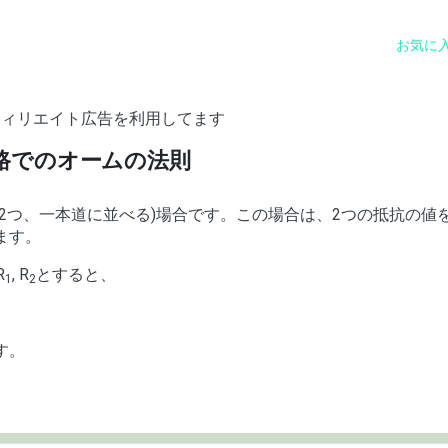
お気に
フィリエイト広告を利用してます
路でのオームの法則
2つ、一本道に並べる)場合です。この場合は、2つの抵抗の値
ます。
R
, R
とすると、
1
2
す。