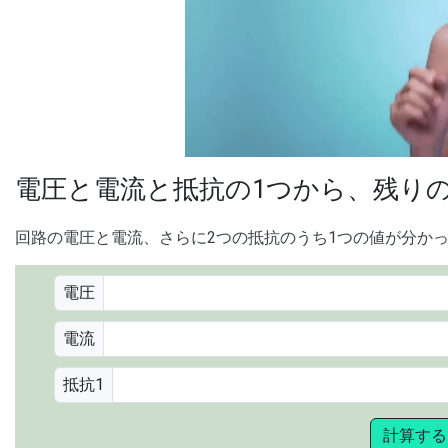
00:00
/
01:05
[ TRUVID ] PE
電圧と電流と抵抗の1つから、残り
回路の電圧と電流、さらに2つの抵抗のうち1つの値が分か
電圧
電流
抵抗1
計算する