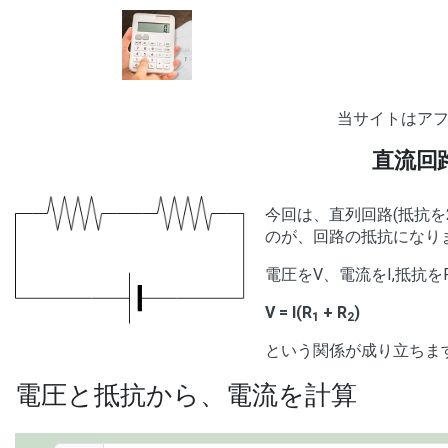
当サイトはア
直流回
今回は、直列回路(抵抗を
のが、回路の抵抗になり
電圧をV、電流をI,抵抗を
V = I(R
+ R
)
1
2
という関係が成り立ちま
電圧と抵抗から、電流を計算