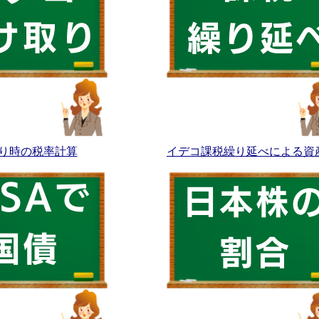
り時の税率計算
イデコ課税繰り延べによる資