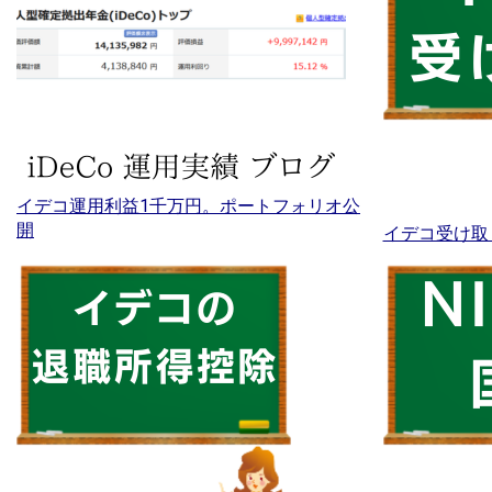
イデコ運用利益1千万円。ポートフォリオ公
開
イデコ受け取