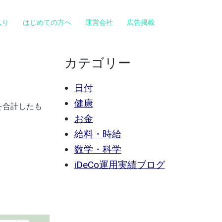
入り
はじめての方へ
運営会社
広告掲載
カテゴリー
日付
健康
を合計したも
お金
給料・時給
数学・科学
iDeCo運用実績ブログ