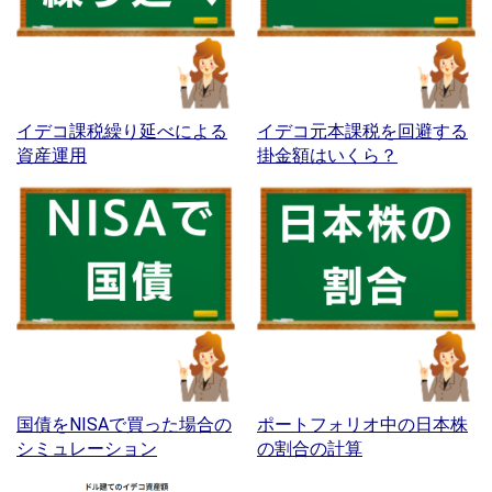
イデコ課税繰り延べによる
イデコ元本課税を回避する
資産運用
掛金額はいくら？
国債をNISAで買った場合の
ポートフォリオ中の日本株
シミュレーション
の割合の計算