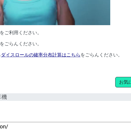
をご利用ください。
をごらんください。
る
ダイスロールの確率分布計算はこちら
をごらんください。
お気
算機