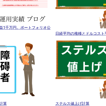
益1千万円。ポートフォリオ公
日経平均の推移とドルコスト
計算
ステルス値上げ計算