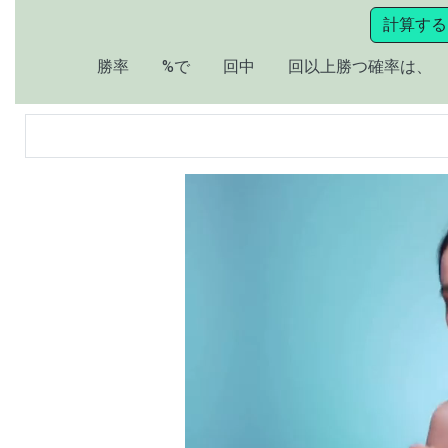
計算する
勝率
%で
回中
回以上勝つ確率は、