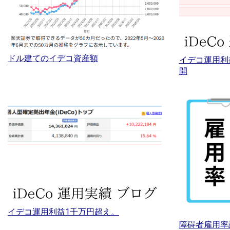
ドル建てのイデコ資産額
イデコ運用利
開
イデコ運用利益1千万円超え。
障碍者雇用率