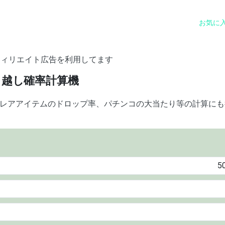
お気に
フィリエイト広告を利用してます
ち越し確率計算機
レアアイテムのドロップ率、パチンコの大当たり等の計算にも