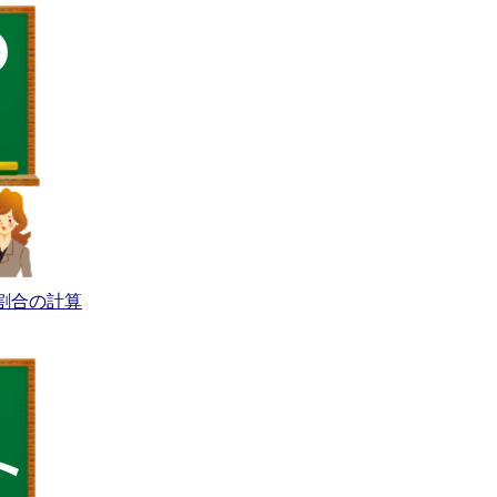
割合の計算