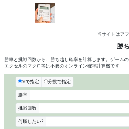
当サイトはア
勝
勝率と挑戦回数から、勝ち越し確率を計算します。ゲームの
エクセルのマクロ等は不要のオンライン確率計算機です。
%で指定
分数で指定
勝率
割合を正しく設定してください。
勝つ割合
挑戦回数
目標の勝ち数を正しく設定してください。
何勝したい?
/