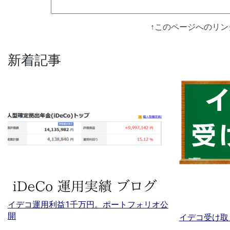
↑このページへのリ
新着記事
イデコ運用利益1千万円。ポートフォリオ公
開
イデコ受け取