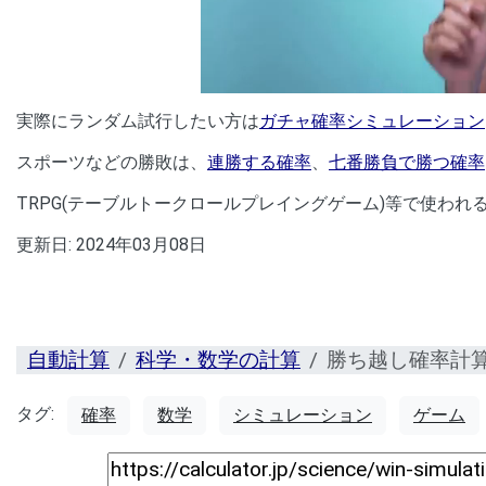
実際にランダム試行したい方は
ガチャ確率シミュレーション
スポーツなどの勝敗は、
連勝する確率
、
七番勝負で勝つ確率
TRPG(テーブルトークロールプレイングゲーム)等で使われ
更新日:
2024年03月08日
自動計算
科学・数学の計算
勝ち越し確率計
タグ:
確率
数学
シミュレーション
ゲーム