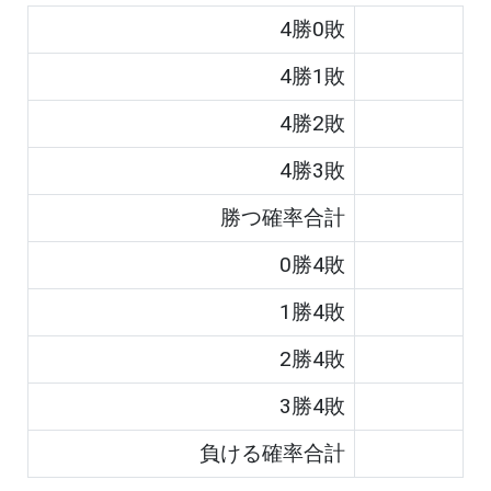
4勝0敗
4勝1敗
4勝2敗
4勝3敗
勝つ確率合計
0勝4敗
1勝4敗
2勝4敗
3勝4敗
負ける確率合計