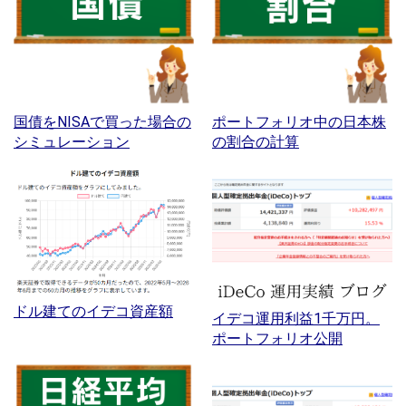
国債をNISAで買った場合の
ポートフォリオ中の日本株
シミュレーション
の割合の計算
ドル建てのイデコ資産額
イデコ運用利益1千万円。
ポートフォリオ公開