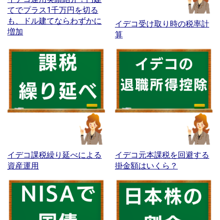
てでプラス1千万円を切る
も、ドル建てならわずかに
イデコ受け取り時の税率計
増加
算
イデコ課税繰り延べによる
イデコ元本課税を回避する
資産運用
掛金額はいくら？