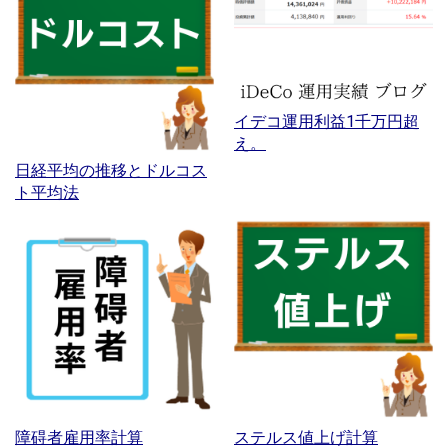
イデコ運用利益1千万円超
え。
日経平均の推移とドルコス
ト平均法
障碍者雇用率計算
ステルス値上げ計算