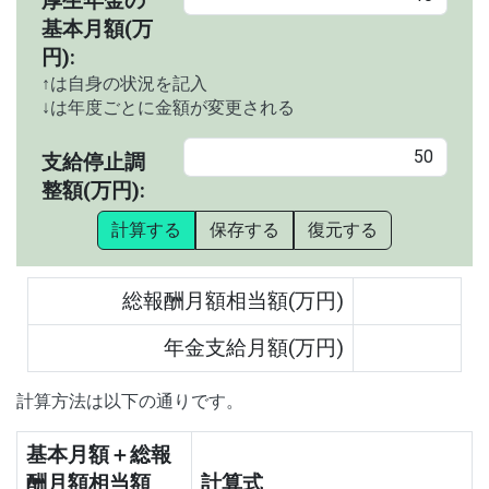
厚生年金の
基本月額(万
円):
↑は自身の状況を記入
↓は年度ごとに金額が変更される
支給停止調
整額(万円):
計算する
保存する
復元する
総報酬月額相当額(万円)
年金支給月額(万円)
計算方法は以下の通りです。
基本月額＋総報
酬月額相当額
計算式