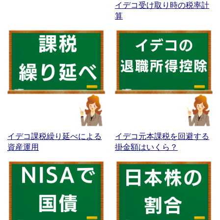
イデコ受け取り時の税率計
算
イデコ課税繰り延べによる
イデコ元本課税を回避する
資産運用
掛金額はいくら？