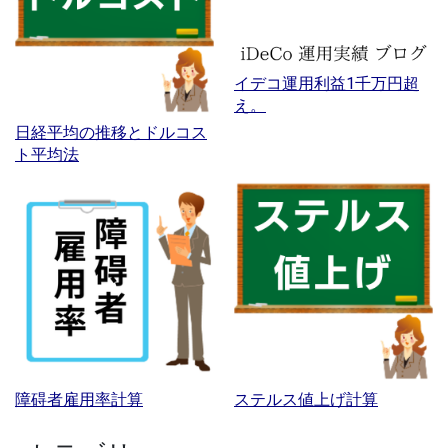
イデコ運用利益1千万円超
え。
日経平均の推移とドルコス
ト平均法
障碍者雇用率計算
ステルス値上げ計算