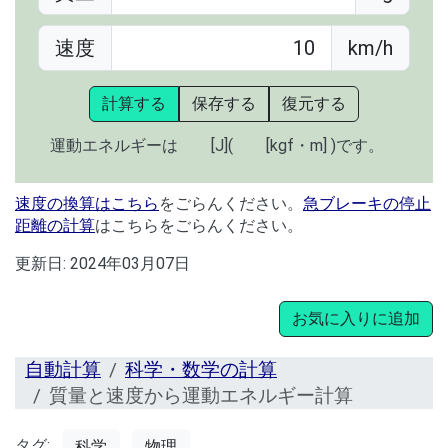
速度
km/h
計算する
保存する
復元する
運動エネルギーは
[J](
[kgf・m] )です。
速度の換算はこちら
をごらんください。
急ブレーキの停止
距離の計算
はこちらをごらんください。
更新日:
2024年03月07日
お気に入りに追加
自動計算
科学・数学の計算
質量と速度から運動エネルギー計算
タグ:
科学
物理