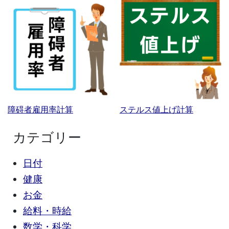
障碍者雇用率計算
ステルス値上げ計算
カテゴリー
日付
健康
お金
給料・時給
数学・科学