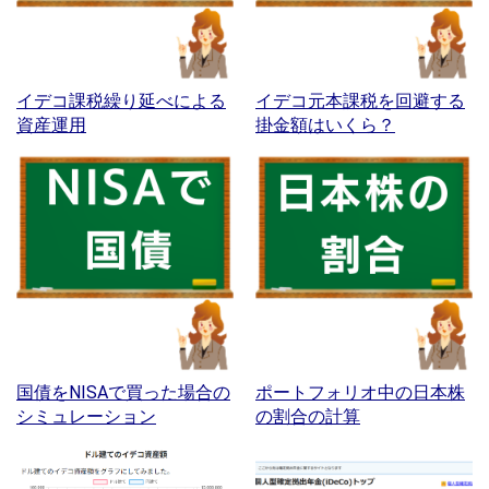
イデコ課税繰り延べによる
イデコ元本課税を回避する
資産運用
掛金額はいくら？
国債をNISAで買った場合の
ポートフォリオ中の日本株
シミュレーション
の割合の計算