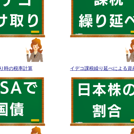
り時の税率計算
イデコ課税繰り延べによる資