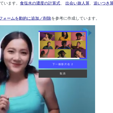
ています。
食塩水の濃度の計算式
、
出会い旅人算
、
追いつき
ryでフォームを動的に追加／削除
を参考に作成しています。
下一個影片在 1
取消