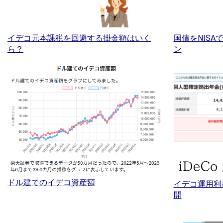
イデコ元本課税を回避する掛金額はいく
国債をNIS
ら？
ン
ドル建てのイデコ資産額
イデコ運用利
開