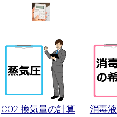
CO2 換気量の計算
消毒