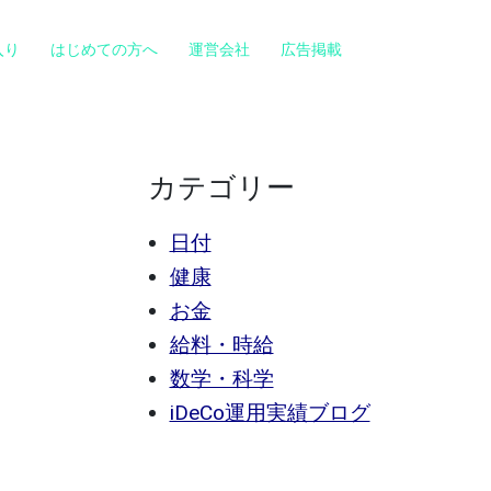
入り
はじめての方へ
運営会社
広告掲載
カテゴリー
日付
健康
お金
給料・時給
数学・科学
iDeCo運用実績ブログ