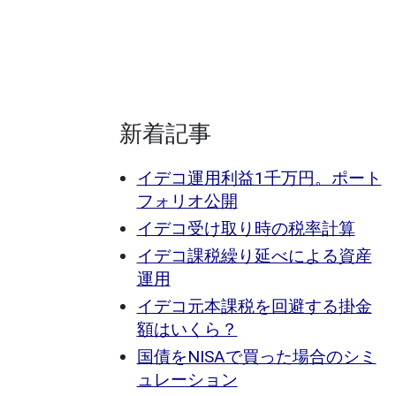
新着記事
イデコ運用利益1千万円。ポート
フォリオ公開
イデコ受け取り時の税率計算
イデコ課税繰り延べによる資産
運用
イデコ元本課税を回避する掛金
額はいくら？
国債をNISAで買った場合のシミ
ュレーション