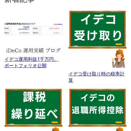
イデコ運用利益1千万円。
ポートフォリオ公開
イデコ受け取り時の税率計
算