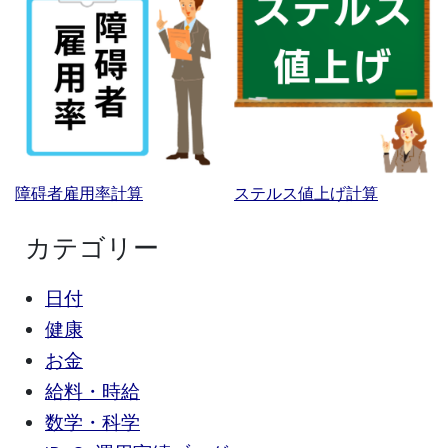
障碍者雇用率計算
ステルス値上げ計算
カテゴリー
日付
健康
お金
給料・時給
数学・科学