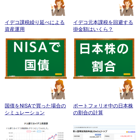
イデコ課税繰り延べによる
イデコ元本課税を回避する
資産運用
掛金額はいくら？
国債をNISAで買った場合の
ポートフォリオ中の日本株
シミュレーション
の割合の計算