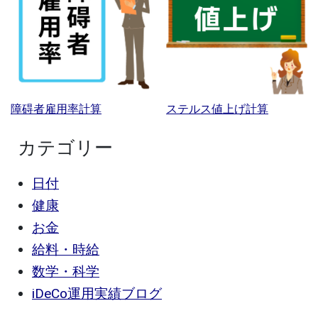
障碍者雇用率計算
ステルス値上げ計算
カテゴリー
日付
健康
お金
給料・時給
数学・科学
iDeCo運用実績ブログ