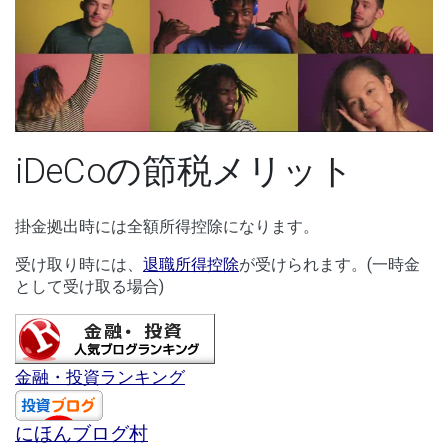
00:00
/
01:05
iDeCoの節税メリット
掛金拠出時には全額所得控除になります。
受け取り時には、
退職所得控除
が受けられます。(一時金
として受け取る場合)
金融・投資ランキング
にほんブログ村