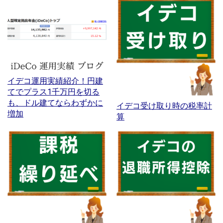
イデコ運用実績紹介！円建
てでプラス1千万円を切る
も、ドル建てならわずかに
イデコ受け取り時の税率計
増加
算