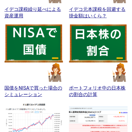
イデコ課税繰り延べによる
イデコ元本課税を回避する
資産運用
掛金額はいくら？
国債をNISAで買った場合の
ポートフォリオ中の日本株
シミュレーション
の割合の計算