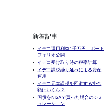
新着記事
イデコ運用利益1千万円。ポート
フォリオ公開
イデコ受け取り時の税率計算
イデコ課税繰り延べによる資産
運用
イデコ元本課税を回避する掛金
額はいくら？
国債をNISAで買った場合のシミ
ュレーション