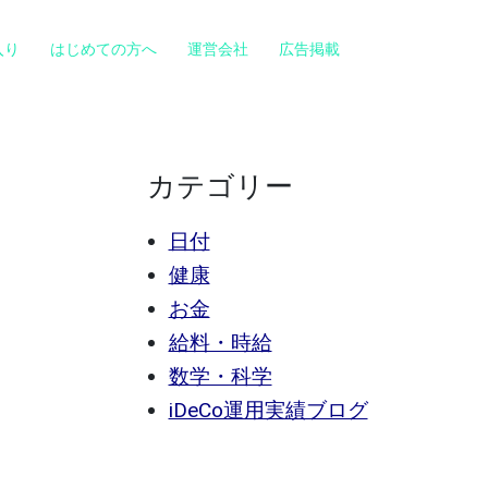
入り
はじめての方へ
運営会社
広告掲載
カテゴリー
日付
健康
お金
給料・時給
数学・科学
iDeCo運用実績ブログ