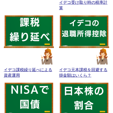
イデコ受け取り時の税率計
算
イデコ課税繰り延べによる
イデコ元本課税を回避する
資産運用
掛金額はいくら？