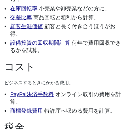
在庫回転率
小売業や卸売業などの方に。
交差比率
商品回転と粗利から計算。
顧客生涯価値
顧客と長く付き合うほうがお
得。
設備投資の回収期間計算
何年で費用回収でき
るかを試算。
コスト
ビジネスするときにかかる費用。
PayPal決済手数料
オンライン取引の費用を計
算。
商標登録費用
特許庁へ収める費用を計算。
税金