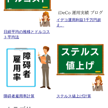
イデコ運用利益1千万円超
え。
日経平均の推移とドルコス
ト平均法
障碍者雇用率計算
ステルス値上げ計算