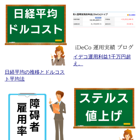
イデコ運用利益1千万円超
え。
日経平均の推移とドルコス
ト平均法