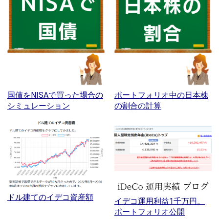
国債をNISAで買った場合の
ポートフォリオ中の日本株
シミュレーション
の割合の計算
ドル建てのイデコ資産額
イデコ運用利益1千万円。
ポートフォリオ公開