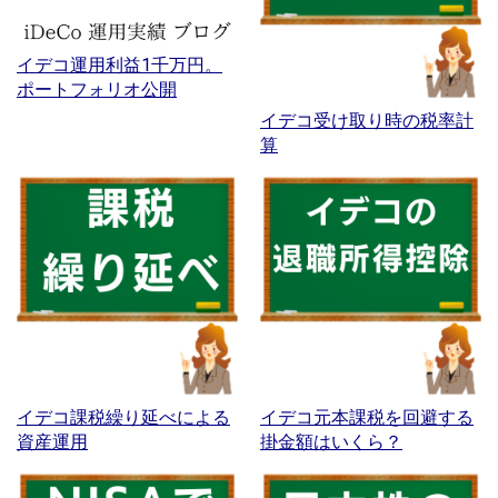
イデコ運用利益1千万円。
ポートフォリオ公開
イデコ受け取り時の税率計
算
イデコ課税繰り延べによる
イデコ元本課税を回避する
資産運用
掛金額はいくら？