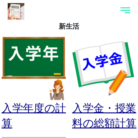
新生活
入学年度の計
入学金・授業
算
料の総額計算