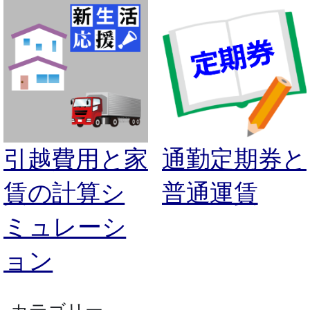
引越費用と家
通勤定期券と
賃の計算シ
普通運賃
ミュレーシ
ョン