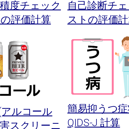
蓄積度チェック
自己診断チェ
トの評価計算
ストの評価計
簡易抑うつ症
T(アルコール
QIDS-J 計算
障害スクリーニ