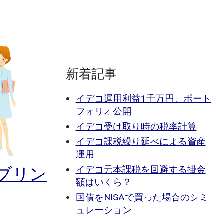
新着記事
イデコ運用利益1千万円。ポート
フォリオ公開
イデコ受け取り時の税率計算
イデコ課税繰り延べによる資産
運用
 ブリン
イデコ元本課税を回避する掛金
額はいくら？
国債をNISAで買った場合のシミ
ュレーション