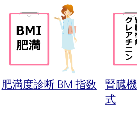
肥満度診断 BMI指数
腎臓機
式