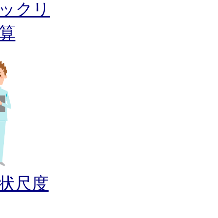
ックリ
算
状尺度