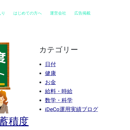
入り
はじめての方へ
運営会社
広告掲載
カテゴリー
日付
健康
お金
給料・時給
数学・科学
iDeCo運用実績ブログ
蓄積度