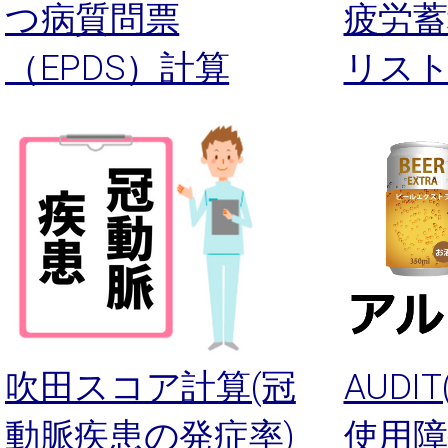
つ病質問票
疲労
（EPDS）計算
リス
吹田スコア計算(冠
AUDI
動脈疾患の発症率)
使用