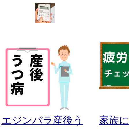
エジンバラ産後う
家族