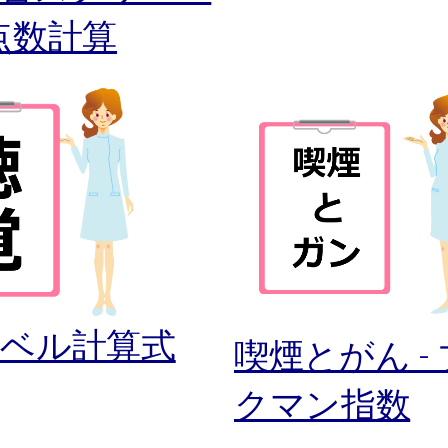
点数計算
レベル計算式
喫煙とがん -
クマン指数