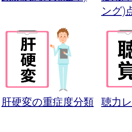
ング)
肝硬変の重症度分類
聴力