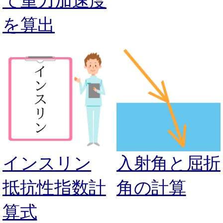
て重力加速度
を算出
インスリン
入射角と屈折
抵抗性指数計
角の計算
算式