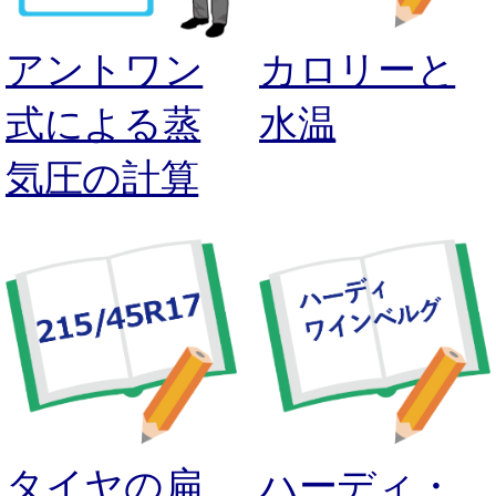
アントワン
カロリーと
式による蒸
水温
気圧の計算
タイヤの扁
ハーディ・