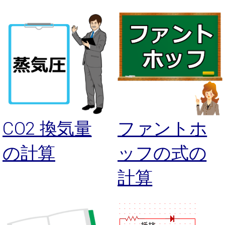
CO2 換気量
ファントホ
の計算
ッフの式の
計算