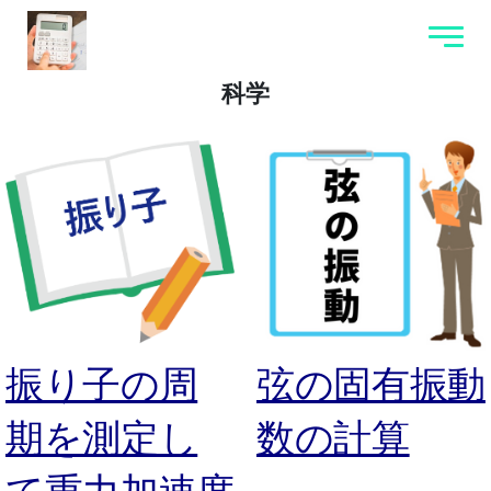
科学
振り子の周
弦の固有振動
期を測定し
数の計算