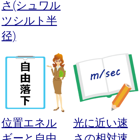
さ(シュワル
ツシルト半
径)
位置エネル
光に近い速
ギーと自由
さの相対速